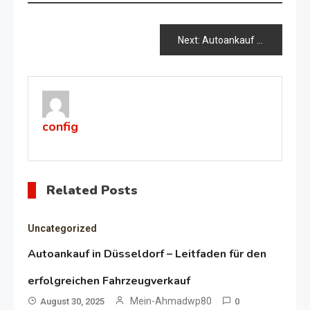
Beitragsnavigation
Next:
Autoankauf in Düsseldorf – Leitfaden für den erfolgreichen Fahrzeugverkauf
config
Related Posts
Uncategorized
Autoankauf in Düsseldorf – Leitfaden für den
erfolgreichen Fahrzeugverkauf
Mein-Ahmadwp80
August 30, 2025
0