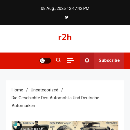
Skip
08 Aug., 2026
12:47:42 PM
to
content
r2h
Subscribe
Home
Uncategorized
Die Geschichte Des Automobils Und Deutsche
Automarken
5 MINS READ