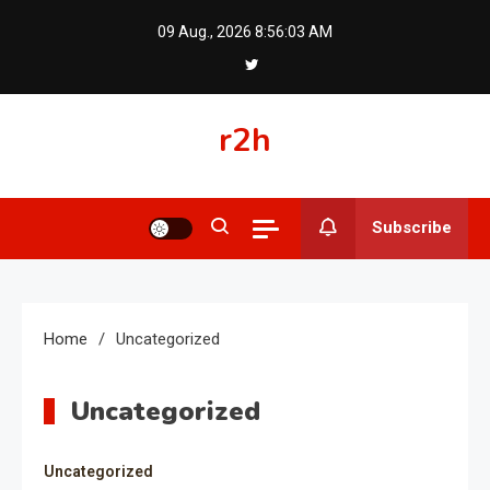
Skip
09 Aug., 2026
8:56:03 AM
to
content
r2h
Subscribe
Home
Uncategorized
Uncategorized
Uncategorized